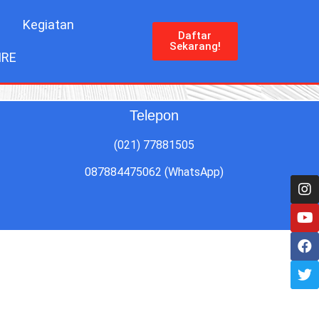
Kegiatan
Daftar
Sekarang!
IRE
Telepon
(021) 77881505
087884475062 (WhatsApp)