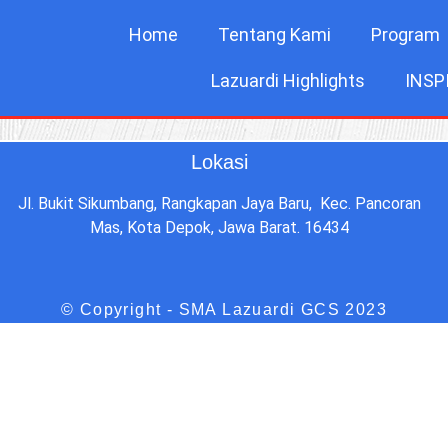
Home
Tentang Kami
Program
Lazuardi Highlights
INSP
Lokasi
Jl. Bukit Sikumbang, Rangkapan Jaya Baru, Kec. Pancoran
Mas, Kota Depok, Jawa Barat. 16434
© Copyright - SMA Lazuardi GCS 2023